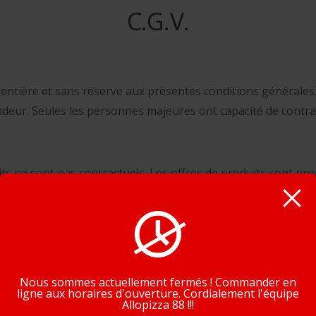
C.G.V.
entière et sans réserve aux présentes conditions générales.
deur. Seules les personnes majeures ont capacité de contra
its ne sont pas contractuels. Les offres de produits sont pro
ient dans les meilleurs délais suivant la passation de la comm
En poursuivant la navigation, vous acceptez que nous utilisions de
cookies pour tracer votre navigation et vos préférences.
J'accepte
En savoir plus
yen dans lesquels Allopizza88 s’engage à expédier la comman
Nous sommes actuellement fermés ! Commander en
ligne aux horaires d'ouverture. Cordialement l'équipe
eige, intempérie. ne pourra être tenu pour responsable des év
Allopizza 88 !!!
isés en cas de retard. Tout dépassement éventuel des délais n