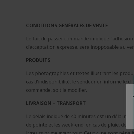
CONDITIONS GÉNÉRALES DE VENTE
Le fait de passer commande implique l’adhésion 
d’acceptation expresse, sera inopposable au ven
PRODUITS
Les photographies et textes illustrant les produ
cas d’indisponibilité, le vendeur en informe le cl
commande, soit la modifier.
LIVRAISON – TRANSPORT
Le délais indiqué de 40 minutes est un délai mo
de pointe et les week-end, en cas de pluie, de n
livreurs prime avant tout. Ceux ci ne sont pénal