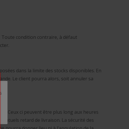
 Toute condition contraire, à défaut
cter.
posées dans la limite des stocks disponibles. En
ande. Le client pourra alors, soit annuler sa
s
de. Ceux ci peuvent être plus long aux heures
entuels retard de livraison. La sécurité des
e pourra donner lieu ni à l’annulation de la