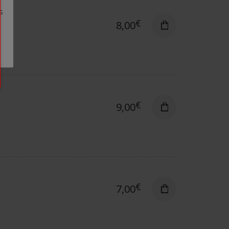
s
€
8,00
€
9,00
€
7,00