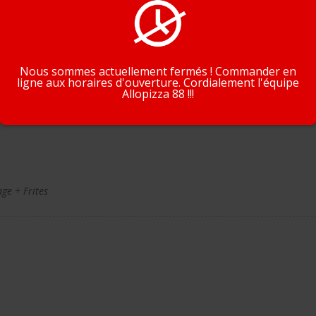
En poursuivant la navigation, vous acceptez que nous utilisions de
cookies pour tracer votre navigation et vos préférences.
J'accepte
En savoir plus
Nous sommes actuellement fermés ! Commander en
ge + Frites
ligne aux horaires d'ouverture. Cordialement l'équipe
Allopizza 88 !!!
ge + Frites