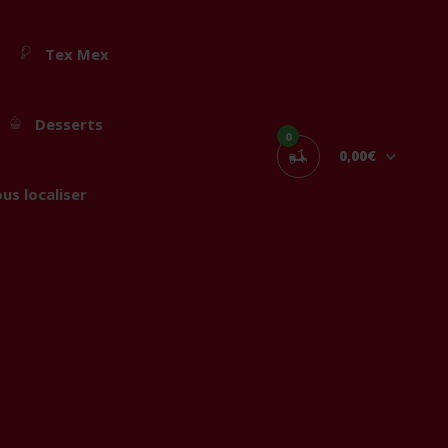
Tex Mex
Desserts
0
0,00€
us localiser