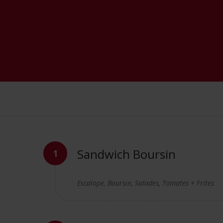
Sandwich Boursin
Escalope, Boursin, Salades, Tomates + Frites