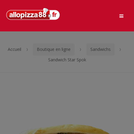
Men
Passer
Aller
à
au
la
contenu
navigation
Accueil
Boutique en ligne
Sandwichs
Sandwich Star Spok