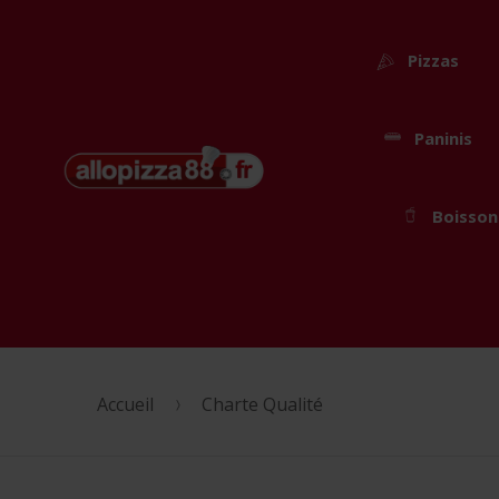
Pizzas
Paninis
Passer
Aller
Boisson
à
au
la
contenu
navigation
Accueil
Charte Qualité