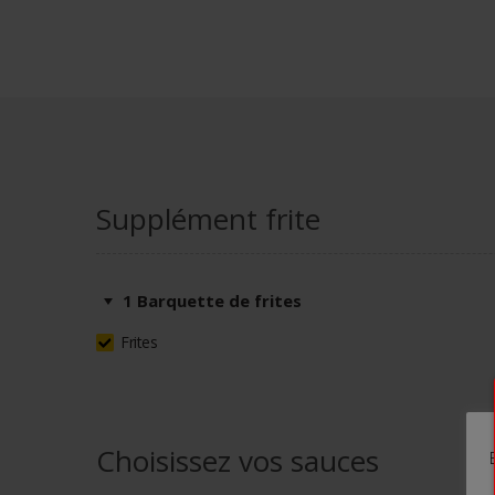
Supplément frite
1 Barquette de frites
Frites
Choisissez vos sauces