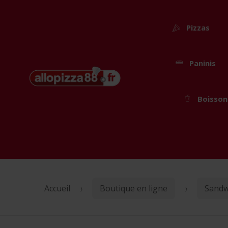
Pizzas
Paninis
Passer
Aller
Boisson
à
au
la
contenu
navigation
Accueil
Boutique en ligne
Sandw