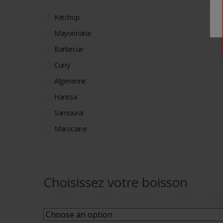
Ketchup
Mayonnaise
Barbecue
Curry
Algerienne
Harissa
Samouraï
Marocaine
Choisissez votre boisson