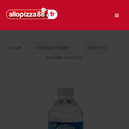
Men
Passer
Aller
à
au
la
contenu
navigation
Accueil
Boutique en ligne
Boissons
Bouteille d’eau 50cl