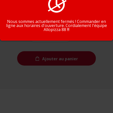
En poursuivant la navigation, vous acceptez que nous
2,00€
utilisions des cookies pour tracer votre navigation et vos
préférences.
J'accepte
En savoir plus
Nous sommes actuellement fermés ! Commander en
Quantité
ligne aux horaires d'ouverture. Cordialement l'équipe
Allopizza 88 !!!
Ajouter au panier