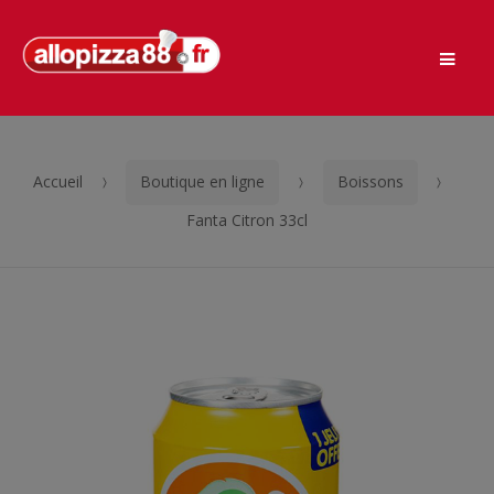
Men
Passer
Aller
à
au
la
contenu
navigation
Accueil
Boutique en ligne
Boissons
Fanta Citron 33cl