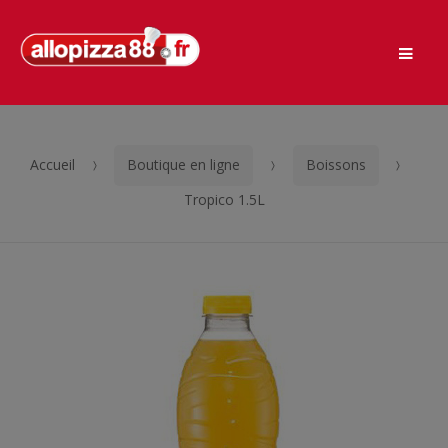
Men
Passer
Aller
à
au
la
contenu
navigation
Accueil
Boutique en ligne
Boissons
Tropico 1.5L