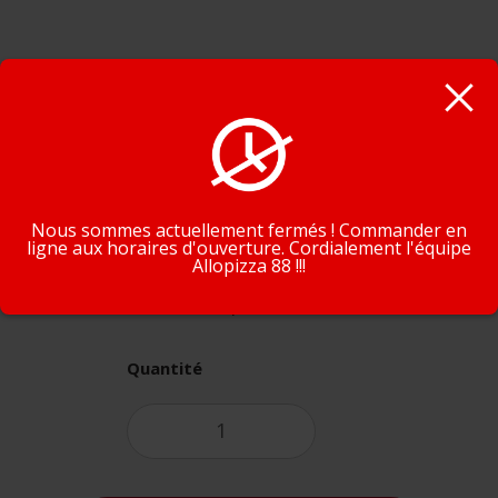
Supprimez un ingrédient
En poursuivant la navigation, vous acceptez que nous
Ingrédient(s) suprimé(s)
utilisions des cookies pour tracer votre navigation et vos
préférences.
J'accepte
En savoir plus
Nous sommes actuellement fermés ! Commander en
ligne aux horaires d'ouverture. Cordialement l'équipe
Allopizza 88 !!!
3,00€
Quantité