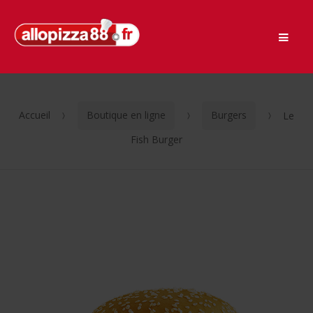
Men
Passer
Aller
à
au
la
contenu
navigation
Accueil
Boutique en ligne
Burgers
Le
Fish Burger