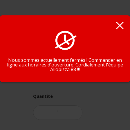
Supprimez un ingrédient
En poursuivant la navigation, vous acceptez que nous
Ingrédient(s) suprimé(s)
utilisions des cookies pour tracer votre navigation et vos
préférences.
J'accepte
En savoir plus
Nous sommes actuellement fermés ! Commander en
ligne aux horaires d'ouverture. Cordialement l'équipe
Allopizza 88 !!!
5,50€
Quantité