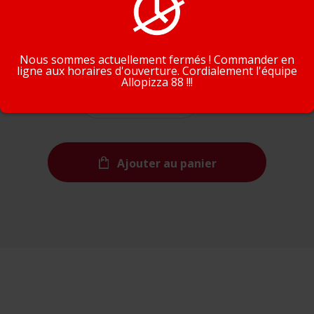
En poursuivant la navigation, vous acceptez que nous
4,00€
utilisions des cookies pour tracer votre navigation et vos
préférences.
J'accepte
En savoir plus
Nous sommes actuellement fermés ! Commander en
Quantité
ligne aux horaires d'ouverture. Cordialement l'équipe
Allopizza 88 !!!
Ajouter au panier