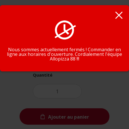
Choisissez votre boisson
En poursuivant la navigation, vous acceptez que nous
utilisions des cookies pour tracer votre navigation et vos
préférences.
J'accepte
En savoir plus
Nous sommes actuellement fermés ! Commander en
ligne aux horaires d'ouverture. Cordialement l'équipe
6,00€
Allopizza 88 !!!
Quantité
Ajouter au panier