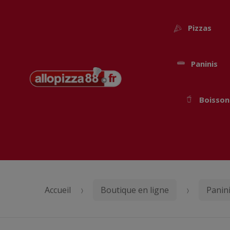
Pizzas
Paninis
Passer
Aller
Boisson
à
au
la
contenu
navigation
Accueil
Boutique en ligne
Panin