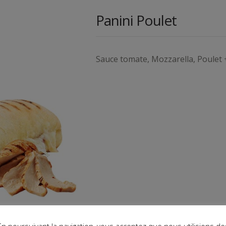
Panini Poulet
Sauce tomate, Mozzarella, Poulet 