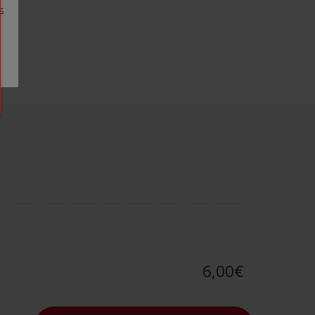
s
6,00€