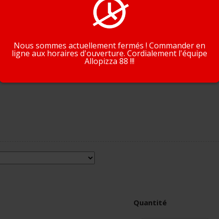
En poursuivant la navigation, vous acceptez que nous utilisions de
cookies pour tracer votre navigation et vos préférences.
J'accepte
En savoir plus
Nous sommes actuellement fermés ! Commander en
ligne aux horaires d'ouverture. Cordialement l'équipe
Allopizza 88 !!!
Quantité