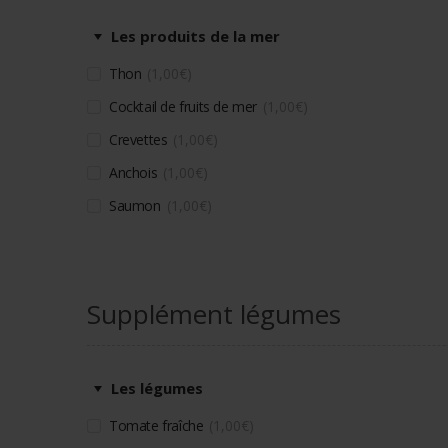
Les produits de la mer
Thon
1,00
€
Cocktail de fruits de mer
1,00
€
Crevettes
1,00
€
Anchois
1,00
€
Saumon
1,00
€
Supplément légumes
Les légumes
Tomate fraîche
1,00
€