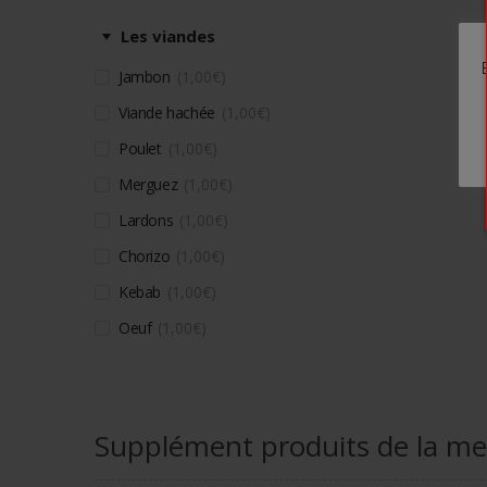
Les viandes
Jambon
1,00
€
Viande hachée
1,00
€
Poulet
1,00
€
Merguez
1,00
€
Lardons
1,00
€
Chorizo
1,00
€
Kebab
1,00
€
Oeuf
1,00
€
Supplément produits de la me