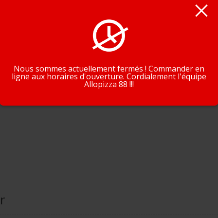
En poursuivant la navigation, vous acceptez que nous utilisions de
cookies pour tracer votre navigation et vos préférences.
J'accepte
En savoir plus
Nous sommes actuellement fermés ! Commander en
ligne aux horaires d'ouverture. Cordialement l'équipe
Allopizza 88 !!!
r