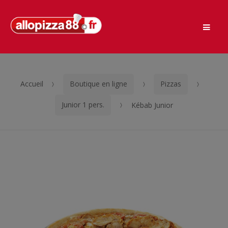
Men
Passer
Aller
à
au
la
contenu
navigation
Accueil
Boutique en ligne
Pizzas
Junior 1 pers.
Kébab Junior