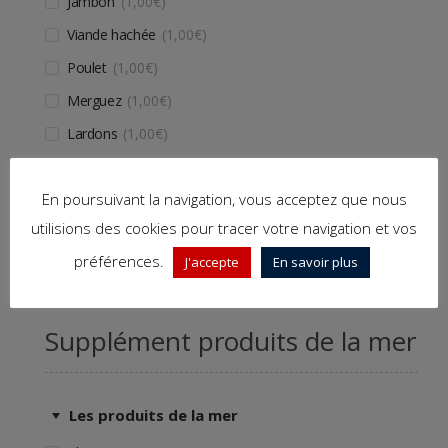
Jambon
1,00
€
Viande hachée
1,00
€
Poulet
1,00
€
Merguez
1,00
€
Lardons
1,00
€
Chorizo
1,00
€
En poursuivant la navigation, vous acceptez que nous
Kebab
1,00
€
utilisions des cookies pour tracer votre navigation et vos
Oeuf
1,00
€
préférences.
J'accepte
En savoir plus
Supplément produits de la mer
Les produits de la mer