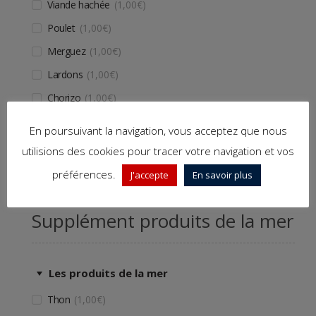
Viande hachée
1,00
€
Poulet
1,00
€
Merguez
1,00
€
Lardons
1,00
€
Chorizo
1,00
€
Kebab
1,00
€
En poursuivant la navigation, vous acceptez que nous
Oeuf
1,00
€
utilisions des cookies pour tracer votre navigation et vos
préférences.
J'accepte
En savoir plus
Supplément produits de la mer
Les produits de la mer
Thon
1,00
€