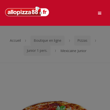
Men
Passer
Aller
à
au
la
contenu
navigation
Accueil
Boutique en ligne
Pizzas
Junior 1 pers.
Mexicaine Junior