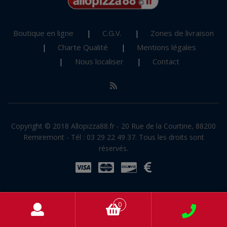
Boutique en ligne
C.G.V.
Zones de livraison
Charte Qualité
Mentions légales
Nous localiser
Contact
Copyright © 2018 Allopizza88.fr - 20 Rue de la Courtine, 88200
Remiremont - Tél : 03 29 22 49 37. Tous les droits sont
réservés.
0