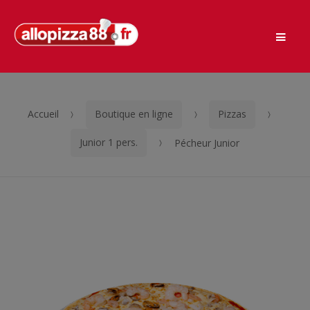
Men
Passer
Aller
à
au
la
contenu
navigation
Accueil
Boutique en ligne
Pizzas
Junior 1 pers.
Pécheur Junior