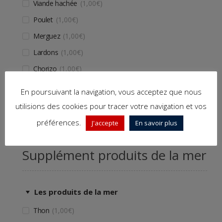
Viande hachée
1,00
€
Poulet
1,00
€
Merguez
1,00
€
Lardons
1,00
€
Chorizo
1,00
€
Kebab
1,00
€
En poursuivant la navigation, vous acceptez que nous
Oeuf
1,00
€
utilisions des cookies pour tracer votre navigation et vos
préférences.
J'accepte
En savoir plus
Supplément produits de la mer
Les produits de la mer
Thon
1,00
€