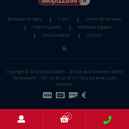
Boutique en ligne
C.G.V.
Zones de livraison
Charte Qualité
Mentions légales
Nous localiser
Contact
Copyright © 2018 Allopizza88.fr - 20 Rue de la Courtine, 88200
Remiremont - Tél : 03 29 22 49 37. Tous les droits sont
réservés.
0