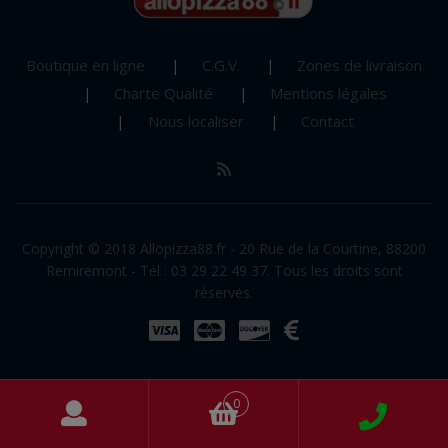
Boutique en ligne
C.G.V.
Zones de livraison
Charte Qualité
Mentions légales
Nous localiser
Contact
Copyright © 2018 Allopizza88.fr - 20 Rue de la Courtine, 88200
Remiremont - Tél : 03 29 22 49 37. Tous les droits sont
réservés.
0