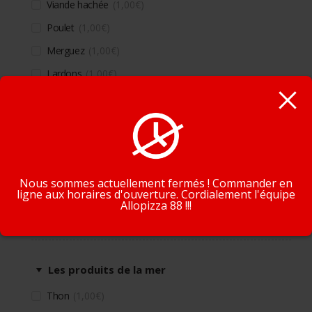
Viande hachée
1,00
€
Poulet
1,00
€
Merguez
1,00
€
Lardons
1,00
€
Chorizo
1,00
€
Kebab
1,00
€
En poursuivant la navigation, vous acceptez que nous
Oeuf
1,00
€
utilisions des cookies pour tracer votre navigation et vos
préférences.
J'accepte
En savoir plus
Nous sommes actuellement fermés ! Commander en
ligne aux horaires d'ouverture. Cordialement l'équipe
Allopizza 88 !!!
Supplément produits de la mer
Les produits de la mer
Thon
1,00
€