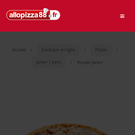
Men
Passer
Aller
à
au
la
contenu
navigation
Accueil
Boutique en ligne
Pizzas
Junior 1 pers.
Royale Junior