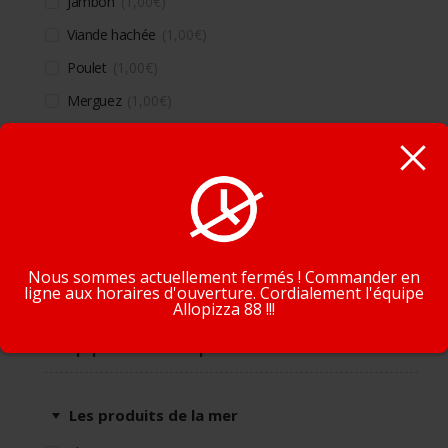
Jambon
1,00
€
Viande hachée
1,00
€
Poulet
1,00
€
Merguez
1,00
€
Lardons
1,00
€
Chorizo
1,00
€
En poursuivant la navigation, vous acceptez que nous
Kebab
1,00
€
utilisions des cookies pour tracer votre navigation et vos
Oeuf
1,00
€
préférences.
J'accepte
En savoir plus
Nous sommes actuellement fermés ! Commander en
ligne aux horaires d'ouverture. Cordialement l'équipe
Allopizza 88 !!!
Supplément produits de la mer
Les produits de la mer