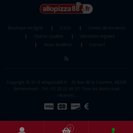
Boutique en ligne
C.G.V.
Zones de livraison
Charte Qualité
Mentions légales
Nous localiser
Contact
Copyright © 2018 Allopizza88.fr - 20 Rue de la Courtine, 88200
Remiremont - Tél : 03 29 22 49 37. Tous les droits sont
réservés.
0