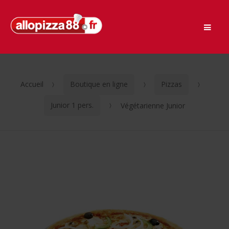
Men
Passer
Aller
à
au
la
contenu
navigation
Accueil
Boutique en ligne
Pizzas
Junior 1 pers.
Végétarienne Junior