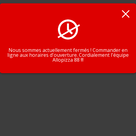
En poursuivant la navigation, vous acceptez que nous utilisions de
cookies pour tracer votre navigation et vos préférences.
J'accepte
En savoir plus
Nous sommes actuellement fermés ! Commander en
ligne aux horaires d'ouverture. Cordialement l'équipe
Allopizza 88 !!!