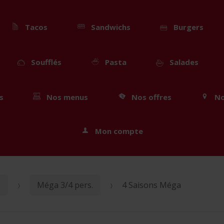
Tacos
Sandwichs
Burgers
Soufflés
Pasta
Salades
s
Nos menus
Nos offres
No
Mon compte
s
Méga 3/4 pers.
4 Saisons Méga