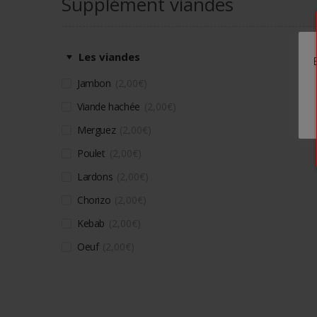
Supplément viandes
Les viandes
Jambon
2,00
€
Viande hachée
2,00
€
Merguez
2,00
€
Poulet
2,00
€
Lardons
2,00
€
Chorizo
2,00
€
Kebab
2,00
€
Oeuf
2,00
€