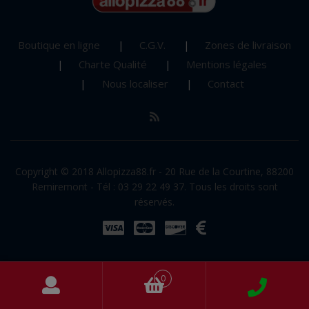
Boutique en ligne
C.G.V.
Zones de livraison
Charte Qualité
Mentions légales
Nous localiser
Contact
Copyright © 2018 Allopizza88.fr - 20 Rue de la Courtine, 88200
Remiremont - Tél : 03 29 22 49 37. Tous les droits sont
réservés.
0