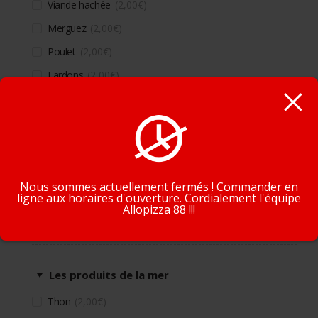
Viande hachée
2,00
€
Merguez
2,00
€
Poulet
2,00
€
Lardons
2,00
€
Chorizo
2,00
€
Kebab
2,00
€
En poursuivant la navigation, vous acceptez que nous
Oeuf
2,00
€
utilisions des cookies pour tracer votre navigation et vos
préférences.
J'accepte
En savoir plus
Nous sommes actuellement fermés ! Commander en
ligne aux horaires d'ouverture. Cordialement l'équipe
Allopizza 88 !!!
Supplément produits de la mer
Les produits de la mer
Thon
2,00
€