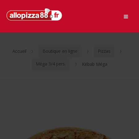
Men
Passer
Aller
à
au
la
contenu
navigation
Accueil
Boutique en ligne
Pizzas
Méga 3/4 pers.
Kébab Méga