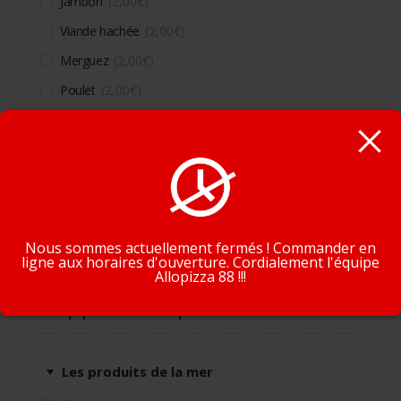
Jambon
2,00
€
Viande hachée
2,00
€
Merguez
2,00
€
Poulet
2,00
€
Lardons
2,00
€
Chorizo
2,00
€
En poursuivant la navigation, vous acceptez que nous
Kebab
2,00
€
utilisions des cookies pour tracer votre navigation et vos
Oeuf
2,00
€
préférences.
J'accepte
En savoir plus
Nous sommes actuellement fermés ! Commander en
ligne aux horaires d'ouverture. Cordialement l'équipe
Allopizza 88 !!!
Supplément produits de la mer
Les produits de la mer