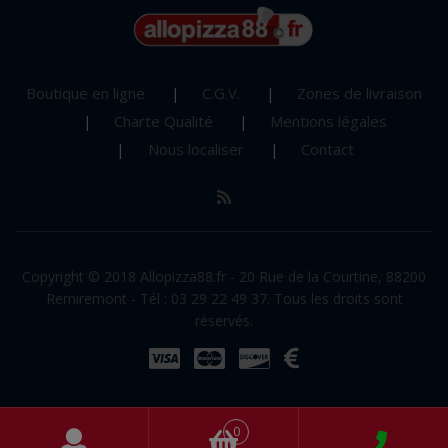
Boutique en ligne
C.G.V.
Zones de livraison
Charte Qualité
Mentions légales
Nous localiser
Contact
Copyright © 2018 Allopizza88.fr - 20 Rue de la Courtine, 88200
Remiremont - Tél : 03 29 22 49 37. Tous les droits sont
réservés.
0