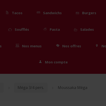
Tacos
Sandwichs
Burgers
Soufflés
Pasta
Salades
s
Nos menus
Nos offres
No
Mon compte
s
Méga 3/4 pers.
Moussaka Méga