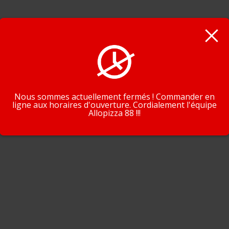
En poursuivant la navigation, vous acceptez que nous utilisions de
cookies pour tracer votre navigation et vos préférences.
J'accepte
En savoir plus
Nous sommes actuellement fermés ! Commander en
ligne aux horaires d'ouverture. Cordialement l'équipe
Allopizza 88 !!!