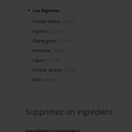
Les légumes
Tomate fraîche
2,00
€
Oignons
2,00
€
Champignons
2,00
€
Parmesan
2,00
€
Câpres
2,00
€
Pomme de terre
2,00
€
Olives
2,00
€
Supprimez un ingrédient
Ingrédient(s) suprimé(s)