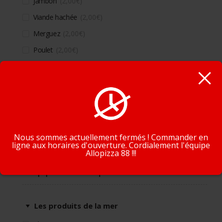
Jambon
2,00
€
Viande hachée
2,00
€
Merguez
2,00
€
Poulet
2,00
€
Lardons
2,00
€
Chorizo
2,00
€
En poursuivant la navigation, vous acceptez que nous
Kebab
2,00
€
utilisions des cookies pour tracer votre navigation et vos
Oeuf
2,00
€
préférences.
J'accepte
En savoir plus
Nous sommes actuellement fermés ! Commander en
ligne aux horaires d'ouverture. Cordialement l'équipe
Allopizza 88 !!!
Supplément produits de la mer
Les produits de la mer