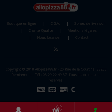
Boutique en ligne
C.G.V.
Zones de livraison
Charte Qualité
Mentions légales
Nous localiser
Contact
Copyright © 2018 Allopizza88.fr - 20 Rue de la Courtine, 88200
Remiremont - Tél : 03 29 22 49 37. Tous les droits sont
réservés.
0