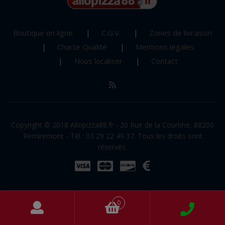
Boutique en ligne
C.G.V.
Zones de livraison
Charte Qualité
Mentions légales
Nous localiser
Contact
Copyright © 2018 Allopizza88.fr - 20 Rue de la Courtine, 88200
Remiremont - Tél : 03 29 22 49 37. Tous les droits sont
réservés.
0