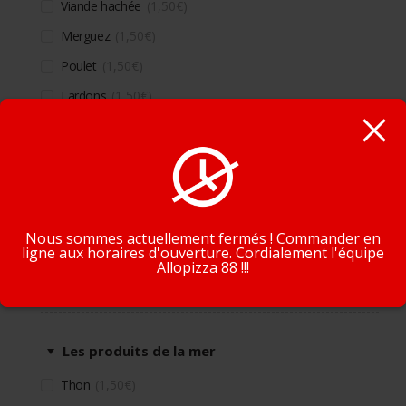
Viande hachée
1,50
€
Merguez
1,50
€
Poulet
1,50
€
Lardons
1,50
€
Chorizo
1,50
€
Kebab
1,50
€
En poursuivant la navigation, vous acceptez que nous
Oeuf
1,50
€
utilisions des cookies pour tracer votre navigation et vos
préférences.
J'accepte
En savoir plus
Nous sommes actuellement fermés ! Commander en
ligne aux horaires d'ouverture. Cordialement l'équipe
Allopizza 88 !!!
Supplément produits de la mer
Les produits de la mer
Thon
1,50
€