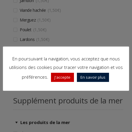
Jambon
1,50
€
Viande hachée
1,50
€
Merguez
1,50
€
Poulet
1,50
€
Lardons
1,50
€
Chorizo
1,50
€
En poursuivant la navigation, vous acceptez que nous
Kebab
1,50
€
utilisions des cookies pour tracer votre navigation et vos
Oeuf
1,50
€
préférences.
J'accepte
En savoir plus
Supplément produits de la mer
Les produits de la mer