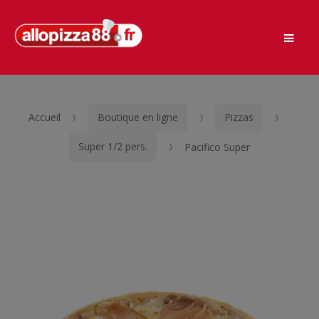
Men
Passer
Aller
à
au
la
contenu
navigation
Accueil
Boutique en ligne
Pizzas
Super 1/2 pers.
Pacifico Super