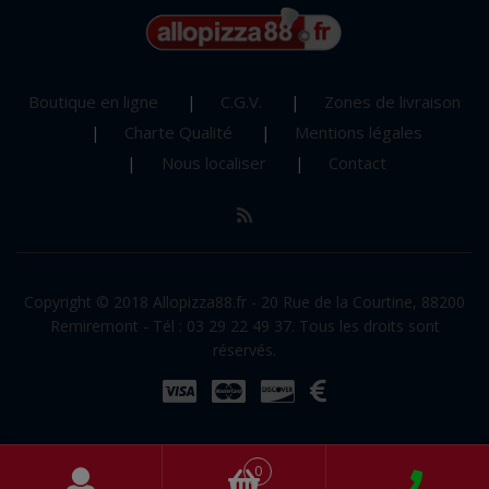
Boutique en ligne
C.G.V.
Zones de livraison
Charte Qualité
Mentions légales
Nous localiser
Contact
Copyright © 2018 Allopizza88.fr - 20 Rue de la Courtine, 88200
Remiremont - Tél : 03 29 22 49 37. Tous les droits sont
réservés.
0