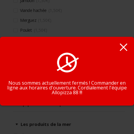
Jambon
1,50
€
Viande hachée
1,50
€
Merguez
1,50
€
Poulet
1,50
€
Lardons
1,50
€
Chorizo
1,50
€
En poursuivant la navigation, vous acceptez que nous
Kebab
1,50
€
utilisions des cookies pour tracer votre navigation et vos
Oeuf
1,50
€
préférences.
J'accepte
En savoir plus
Nous sommes actuellement fermés ! Commander en
ligne aux horaires d'ouverture. Cordialement l'équipe
Allopizza 88 !!!
Supplément produits de la mer
Les produits de la mer