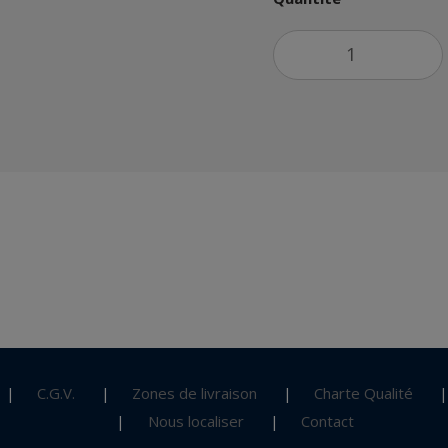
C.G.V.
Zones de livraison
Charte Qualité
Nous localiser
Contact