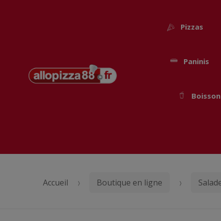
Pizzas
Paninis
Passer
Aller
Boisson
à
au
la
contenu
navigation
Accueil
Boutique en ligne
Salad