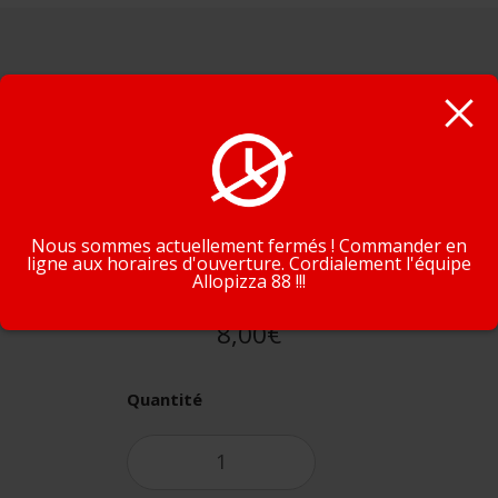
Supprimez un ingrédient
En poursuivant la navigation, vous acceptez que nous
Ingrédient(s) suprimé(s)
utilisions des cookies pour tracer votre navigation et vos
préférences.
J'accepte
En savoir plus
Nous sommes actuellement fermés ! Commander en
ligne aux horaires d'ouverture. Cordialement l'équipe
Allopizza 88 !!!
8,00€
Quantité