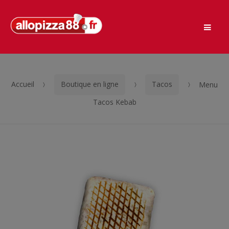
Men
Passer
Aller
à
au
la
contenu
navigation
Accueil
Boutique en ligne
Tacos
Menu
Tacos Kebab